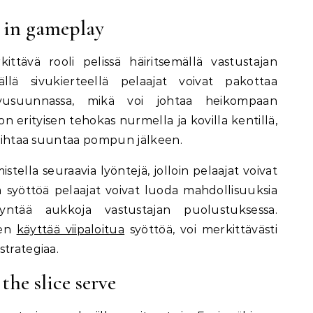
e in gameplay
kittävä rooli pelissä häiritsemällä vastustajan
lä sivukierteellä pelaajat voivat pakottaa
sivusuunnassa, mikä voi johtaa heikompaan
n erityisen tehokas nurmella ja kovilla kentillä,
 vaihtaa suuntaa pompun jälkeen.
mistella seuraavia lyöntejä, jolloin pelaajat voivat
tä syöttöä pelaajat voivat luoda mahdollisuuksia
yntää aukkoja vastustajan puolustuksessa.
ten
käyttää viipaloitua
syöttöä, voi merkittävästi
strategiaa.
the slice serve