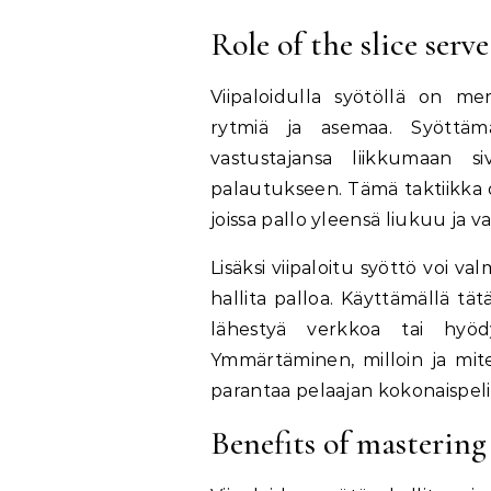
Role of the slice serv
Viipaloidulla syötöllä on mer
rytmiä ja asemaa. Syöttämäl
vastustajansa liikkumaan 
palautukseen. Tämä taktiikka o
joissa pallo yleensä liukuu ja
Lisäksi viipaloitu syöttö voi val
hallita palloa. Käyttämällä tä
lähestyä verkkoa tai hyöd
Ymmärtäminen, milloin ja mi
parantaa pelaajan kokonaispeli
Benefits of mastering 