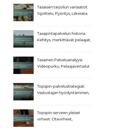
Tasaisen tarjoilun variaatiot:
Sijoittelu, Pyöritys, Liikerata
Tasapintapalvelun historia:
Kehitys, merkittävät pelaajat,
virstanpylväät
Tasainen Palveluanalyysi:
Videopurku, Pelaajavertailut
Topspin-palvelustrategiat:
Vastustajan hyödyntäminen,
Kenttäasettelu
Topspin-serveen yleiset
virheet: Otevirheet,
pyörimisvirheiden