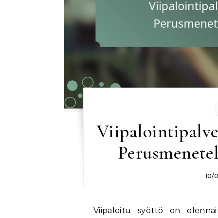
Viipalointipalvel
Perusmenetel
10/
Viipaloitu syöttö on olennain