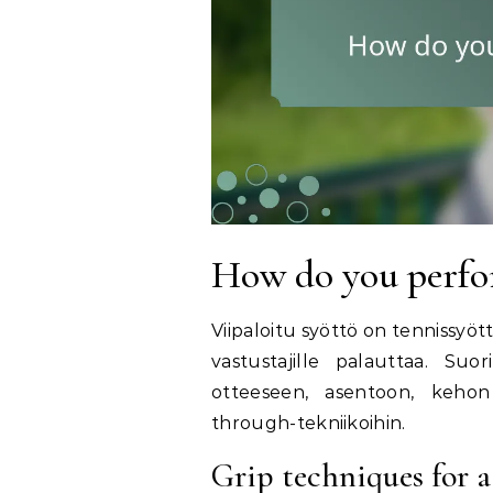
How do you perfor
Viipaloitu syöttö on tennissyött
vastustajille palauttaa. Suo
otteeseen, asentoon, kehon 
through-tekniikoihin.
Grip techniques for a 