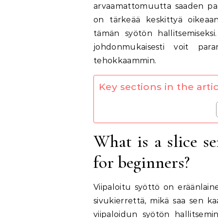
arvaamattomuutta saaden pall
on tärkeää keskittyä oikeaa
tämän syötön hallitsemiseksi. 
johdonmukaisesti voit paran
tehokkaammin.
Key sections in the artic
What is a slice s
for beginners?
Viipaloitu syöttö on eräänlain
sivukierrettä, mikä saa sen ka
viipaloidun syötön hallitsemi