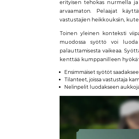
erityisen tehokas nurmella ja 
arvaamaton. Pelaajat käyttä
vastustajien heikkouksiin, kute
Toinen yleinen konteksti viip
muodossa syöttö voi luoda 
palauttamisesta vaikeaa. Syöttä
kenttää kumppanilleen hyökät
Ensimmäiset syötöt saadaksee
Tilanteet, joissa vastustaja ka
Nelinpelit luodakseen aukkoja