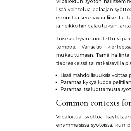
Viipaloidun syötön hallitsemin
lisää vaihtelua pelaajan syött
ennustaa seuraavaa liikettä. 
ja heikkoihin palautuksiin, ant
Toiseksi hyvin suoritettu viipal
tempoa. Variaatio kierteess
mukautumaan. Tämä hallinta vo
tiebreakeissä tai ratkaisevilla pi
Lisää mahdollisuuksia voittaa p
Parantaa kykyä luoda pelitilant
Parantaa itseluottamusta syöt
Common contexts for u
Viipaloitua syöttöä käytetään yl
ensimmäisissä syötöissä, kun 