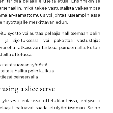
en tarjoaa pelaajille useita etuja. Ensinnäkin se
öarsenaaliin, mikä tekee vastustajista vaikeampaa
Tämä arvaamattomuus voi johtaa useampiin ässiä
aen syöttäjälle merkittävän edun.
oitu syöttö voi auttaa pelaajia hallitsemaan pelin
ä ja sijoituksessa voi pakottaa vastustajat
i olla ratkaisevan tärkeää paineen alla, kuten
steillä ottelussa.
isteitä suoraan syötöstä.
eita ja hallita pelin kulkua.
täessä paineen alla.
sing a slice serve
eisesti erilaisissa ottelutilanteissa, erityisesti
pelaajat haluavat saada etulyöntiaseman. Se on