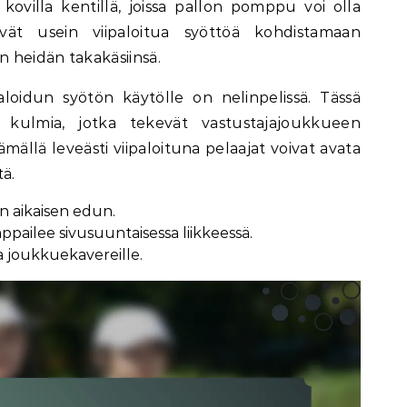
kovilla kentillä, joissa pallon pomppu voi olla
vät usein viipaloitua syöttöä kohdistamaan
n heidän takakäsiinsä.
aloidun syötön käytölle on nelinpelissä. Tässä
kulmia, jotka tekevät vastustajajoukkueen
mällä leveästi viipaloituna pelaajat voivat avata
ä.
n aikaisen edun.
mppailee sivusuuntaisessa liikkeessä.
 joukkuekavereille.