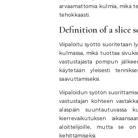
arvaamattomia kulmia, mikä te
tehokkaasti.
Definition of a slice 
Viipaloitu syöttö suoritetaan l
kulmassa, mikä tuottaa sivuki
vastustajasta pompun jälkeen, 
käytetään yleisesti tenniks
saavuttamiseksi.
Viipaloidun syötön suorittamis
vastustajan kohteen vastakkai
alaspäin suuntautuvassa k
kierrevaikutuksen aikaansa
aloittelijoille, mutta se o
kehittämiseksi.