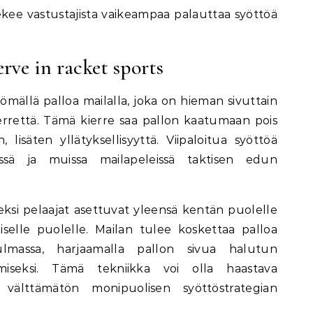
kee vastustajista vaikeampaa palauttaa syöttöä
serve in racket sports
yömällä palloa mailalla, joka on hieman sivuttain
errettä. Tämä kierre saa pallon kaatumaan pois
lisäten yllätyksellisyyttä. Viipaloitua syöttöä
essä ja muissa mailapeleissä taktisen edun
eksi pelaajat asettuvat yleensä kentän puolelle
selle puolelle. Mailan tulee koskettaa palloa
ulmassa, harjaamalla pallon sivua halutun
amiseksi. Tämä tekniikka voi olla haastava
n välttämätön monipuolisen syöttöstrategian