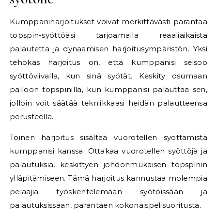
Kumppaniharjoitukset voivat merkittävästi parantaa
topspin-syöttöäsi tarjoamalla reaaliaikaista
palautetta ja dynaamisen harjoitusympäristön. Yksi
tehokas harjoitus on, että kumppanisi seisoo
syöttöviivalla, kun sinä syötät. Keskity osumaan
palloon topspinilla, kun kumppanisi palauttaa sen,
jolloin voit säätää tekniikkaasi heidän palautteensa
perusteella.
Toinen harjoitus sisältää vuorotellen syöttämistä
kumppanisi kanssa. Ottakaa vuorotellen syöttöjä ja
palautuksia, keskittyen johdonmukaisen topspinin
ylläpitämiseen. Tämä harjoitus kannustaa molempia
pelaajia työskentelemään syötöissään ja
palautuksissaan, parantaen kokonaispelisuoritusta.