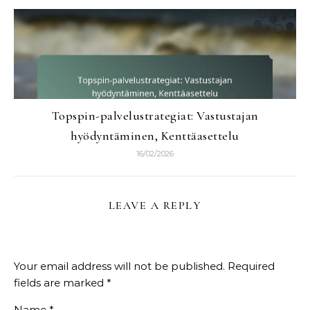
Topspin-palvelustrategiat: Vastustajan
hyödyntäminen, Kenttäasettelu
16/02/2026
LEAVE A REPLY
Your email address will not be published.
Required
fields are marked
*
Name
*