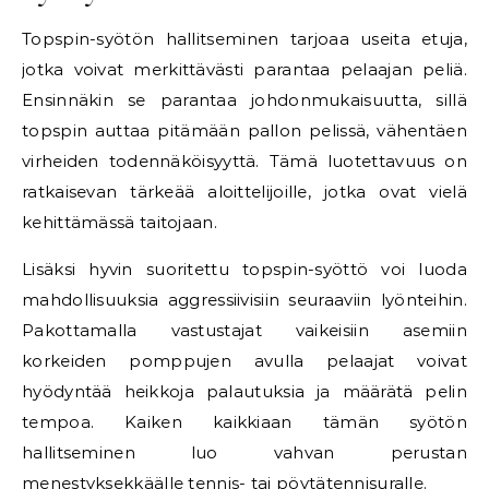
Topspin-syötön hallitseminen tarjoaa useita etuja,
jotka voivat merkittävästi parantaa pelaajan peliä.
Ensinnäkin se parantaa johdonmukaisuutta, sillä
topspin auttaa pitämään pallon pelissä, vähentäen
virheiden todennäköisyyttä. Tämä luotettavuus on
ratkaisevan tärkeää aloittelijoille, jotka ovat vielä
kehittämässä taitojaan.
Lisäksi hyvin suoritettu topspin-syöttö voi luoda
mahdollisuuksia aggressiivisiin seuraaviin lyönteihin.
Pakottamalla vastustajat vaikeisiin asemiin
korkeiden pomppujen avulla pelaajat voivat
hyödyntää heikkoja palautuksia ja määrätä pelin
tempoa. Kaiken kaikkiaan tämän syötön
hallitseminen luo vahvan perustan
menestyksekkäälle tennis- tai pöytätennisuralle.