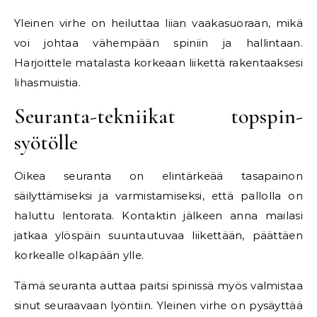
Yleinen virhe on heiluttaa liian vaakasuoraan, mikä
voi johtaa vähempään spiniin ja hallintaan.
Harjoittele matalasta korkeaan liikettä rakentaaksesi
lihasmuistia.
Seuranta-tekniikat topspin-
syötölle
Oikea seuranta on elintärkeää tasapainon
säilyttämiseksi ja varmistamiseksi, että pallolla on
haluttu lentorata. Kontaktin jälkeen anna mailasi
jatkaa ylöspäin suuntautuvaa liikettään, päättäen
korkealle olkapään ylle.
Tämä seuranta auttaa paitsi spinissä myös valmistaa
sinut seuraavaan lyöntiin. Yleinen virhe on pysäyttää