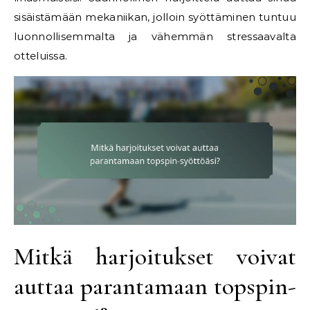
sisäistämään mekaniikan, jolloin syöttäminen tuntuu
luonnollisemmalta ja vähemmän stressaavalta
otteluissa.
Mitkä harjoitukset voivat
auttaa parantamaan topspin-