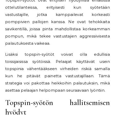
Topspin-syötöt ovat erityisen hyödyllisiä erilaisissa
ottelutilanteissa, erityisesti kun syötetään
vastustajille, jotka kamppailevat korkeasti
pomppivien pallojen kanssa. Ne ovat tehokkaita
savikentillä, joissa pinta mahdollistaa korkeamman
pompun, mikä tekee vastustajien aggressiivisesta
palautuksesta vaikeaa.
Lisäksi topspin-syötöt voivat olla edullisia
toissijaisissa syötöissä. Pelaajat käyttävät usein
topspinia vähentääkseen virheiden riskiä samalla
kun he pitävät painetta vastustajillaan. Tämä
strategia voi pakottaa heikkoihin palautuksiin, mikä
asettaa pelaajan helpompaan seuraavaan lyöntiin.
Topspin-syötön hallitsemisen
hyödyt