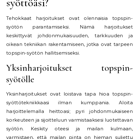
syöttöäsi?
Tehokkaat harjoitukset ovat olennaisia topspin-
syötön parantamiseksi. Nämä harjoitukset
keskittyvät johdonmukaisuuden, tarkkuuden ja
oikean tekniikan rakentamiseen, jotka ovat tarpeen
topspin-syötön hallitsemiseksi.
Yksinharjoitukset topspin-
syötölle
Yksinharjoitukset ovat loistava tapa hioa topspin-
syöttötekniikkaasi ilman kumppania. Aloita
harjoittelemalla heittoasi; pyri johdonmukaiseen
korkeuteen ja sijoitteluun varmistaaksesi luotettavan
syötön. Keskity oteesi ja mailan kulmaan,
varmistaen, että mailan pinta on hieman suljettu