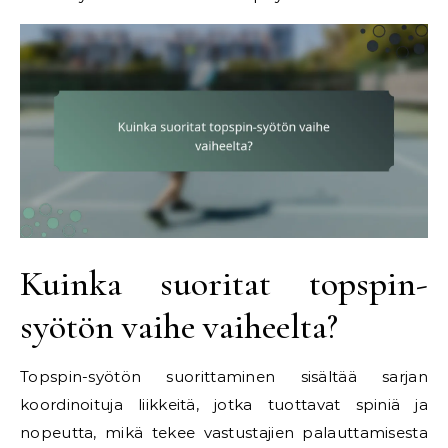
Kuinka suoritat topspin-
syötön vaihe vaiheelta?
Topspin-syötön suorittaminen sisältää sarjan
koordinoituja liikkeitä, jotka tuottavat spiniä ja
nopeutta, mikä tekee vastustajien palauttamisesta