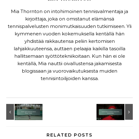
Mia Thornton on intohimoinen tennisvalmentaja ja
kirjoittaja, joka on omistanut elämänsä
tennispalvelusten monimutkaisuuden tutkimiseen. Yli
kymmenen vuoden kokemuksella kentällä hän
yhdistää rakkautensa peliin kertomisen
lahjakkuuteensa, auttaen pelaajia kaikilla tasoilla
hallitsemaan syöttötekniikoitaan. Kun hän ei ole
kentällä, Mia nauttii oivallustensa jakamisesta
blogissaan ja vuorovaikutuksesta muiden
tennisintoilijoiden kanssa.
RELATED POSTS